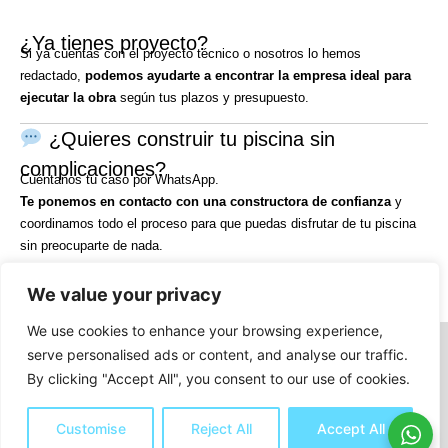
¿Ya tienes proyecto?
Si ya cuentas con el proyecto técnico o nosotros lo hemos
redactado,
podemos ayudarte a encontrar la empresa ideal para
ejecutar la obra
según tus plazos y presupuesto.
¿Quieres construir tu piscina sin
complicaciones?
Cuéntanos tu caso por WhatsApp.
Te ponemos en contacto con una constructora de confianza
y
coordinamos todo el proceso para que puedas disfrutar de tu piscina
sin preocuparte de nada.
We value your privacy
We use cookies to enhance your browsing experience,
Aviso Legal
serve personalised ads or content, and analyse our traffic.
Política de Privacidad
By clicking "Accept All", you consent to our use of cookies.
Política de Cookies
Copyright © 2026
Customise
Reject All
Accept All
Licenciaspiscinas